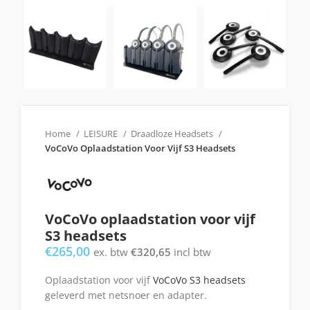
Home
LEISURE
Draadloze Headsets
VoCoVo Oplaadstation Voor Vijf S3 Headsets
VoCoVo oplaadstation voor vijf
S3 headsets
€
265,00
ex. btw
€
320,65
incl btw
Oplaadstation voor vijf
VoCoVo S3 headsets
geleverd met netsnoer en adapter.