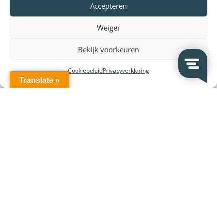
Accepteren
Weiger
Bekijk voorkeuren
Cookiebeleid
Privacyverklaring
Translate »
Klantenservice
Brochures producten
Handleidingen producten
Declaration of conformity (DoC en CE)
Retourneren en klachten
Veelgestelde vragen
Vergunningen
Bestel- en betaalinformatie