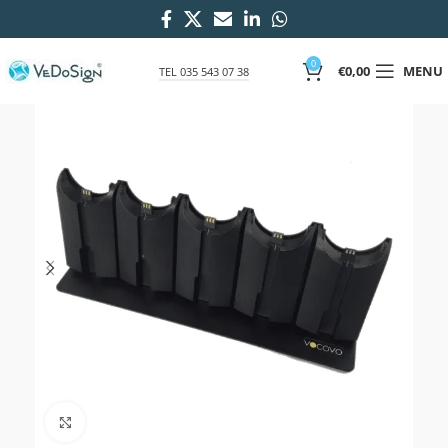
0
€
0,00
MENU
TEL 035 543 07 38
Click to enlarge