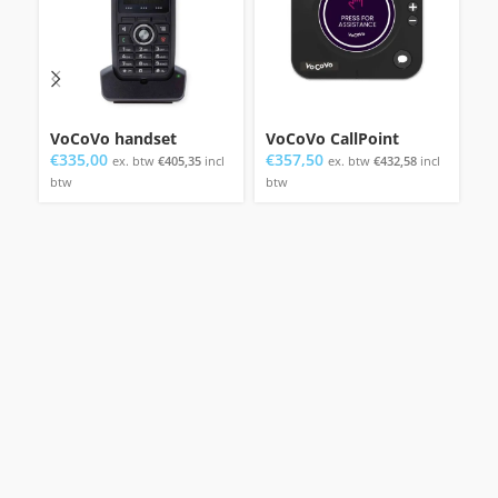
VoCoVo handset
VoCoVo CallPoint
Vo
€
335,00
€
357,50
€
ex. btw
€
405,35
incl
ex. btw
€
432,58
incl
btw
btw
bt