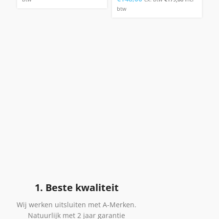
Pr
btw
€
bt
1. Beste kwaliteit
Wij werken uitsluiten met A-Merken.
Natuurlijk met 2 jaar garantie