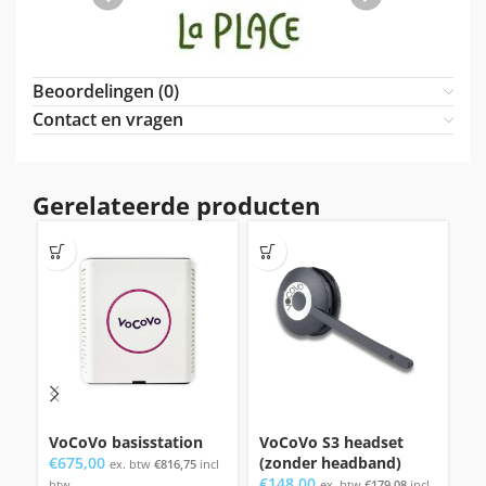
Beoordelingen (0)
Contact en vragen
Gerelateerde producten
VoCoVo basisstation
VoCoVo S3 headset
V
€
675,00
(zonder headband)
b
ex. btw
€
816,75
incl
€
148,00
10
btw
ex. btw
€
179,08
incl