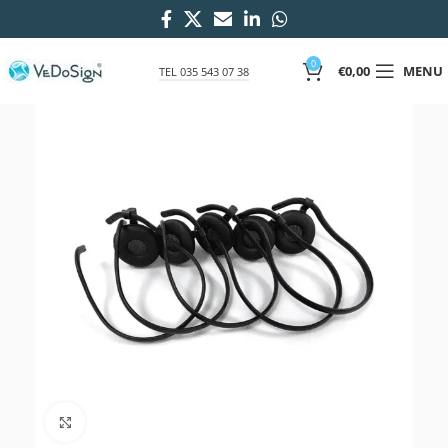
0
€
0,00
MENU
TEL 035 543 07 38
Click to enlarge