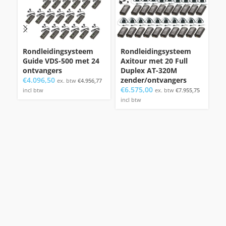
Rondleidingsysteem
Rondleidingsysteem
O
Guide VDS-500 met 24
Axitour met 20 Full
r
ontvangers
Duplex AT-320M
V
€
4.096,50
zender/ontvangers
€
ex. btw
€
4.956,77
€
6.575,00
incl btw
ex. btw
€
7.955,75
bt
incl btw