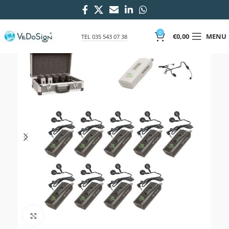
0
€
0,00
MENU
TEL 035 543 07 38
Click to enlarge