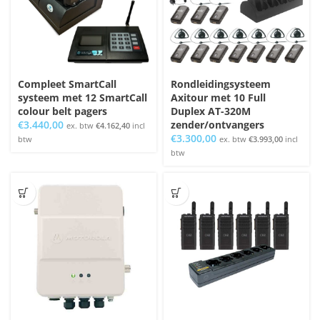
Compleet SmartCall
Rondleidingsysteem
systeem met 12 SmartCall
Axitour met 10 Full
colour belt pagers
Duplex AT-320M
€
3.440,00
zender/ontvangers
ex. btw
€
4.162,40
incl
€
3.300,00
btw
ex. btw
€
3.993,00
incl
btw