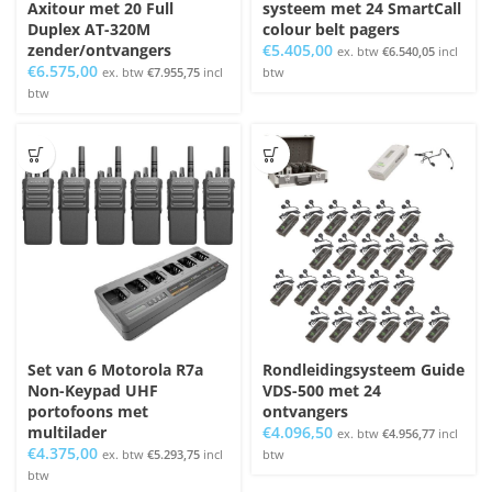
Axitour met 20 Full
systeem met 24 SmartCall
Duplex AT-320M
colour belt pagers
zender/ontvangers
€
5.405,00
ex. btw
€
6.540,05
incl
€
6.575,00
ex. btw
€
7.955,75
incl
btw
btw
Set van 6 Motorola R7a
Rondleidingsysteem Guide
Non-Keypad UHF
VDS-500 met 24
portofoons met
ontvangers
multilader
€
4.096,50
ex. btw
€
4.956,77
incl
€
4.375,00
ex. btw
€
5.293,75
incl
btw
btw