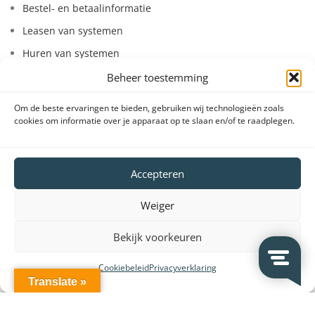
Bestel- en betaalinformatie
Leasen van systemen
Huren van systemen
Beheer toestemming
VeDoSign
Om de beste ervaringen te bieden, gebruiken wij technologieën zoals
cookies om informatie over je apparaat op te slaan en/of te raadplegen.
Over VeDoSign
Vacatures – Werken bij VeDoSign
Accepteren
Privacy statement
Algemene voorwaarden
Weiger
Gebruiksvoorwaarden
Bekijk voorkeuren
Onze klanten
Cookiebeleid
Privacyverklaring
Partners en leveranciers
Translate »
VeDoSign Deutschland