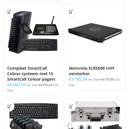
Compleet SmartCall
Motorola SLR5500 UHF
Colour systeem met 15
versterker
SmartCall Colour pagers
€
3.785,00
ex. btw
€
4.579,85
incl
€
4.062,50
ex. btw
€
4.915,63
incl
btw
btw