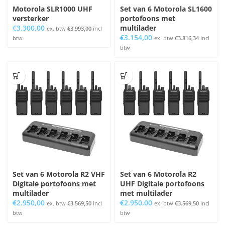
Motorola SLR1000 UHF
Set van 6 Motorola SL1600
versterker
portofoons met
€
3.300,00
multilader
ex. btw
€
3.993,00
incl
€
3.154,00
btw
ex. btw
€
3.816,34
incl
btw
Set van 6 Motorola R2 VHF
Set van 6 Motorola R2
Digitale portofoons met
UHF Digitale portofoons
multilader
met multilader
€
2.950,00
€
2.950,00
ex. btw
€
3.569,50
incl
ex. btw
€
3.569,50
incl
btw
btw