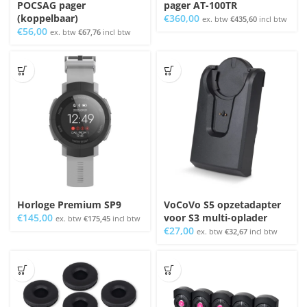
POCSAG pager
pager AT-100TR
(koppelbaar)
€
360,00
ex. btw
€
435,60
incl btw
€
56,00
ex. btw
€
67,76
incl btw
Horloge Premium SP9
VoCoVo S5 opzetadapter
€
145,00
voor S3 multi-oplader
ex. btw
€
175,45
incl btw
€
27,00
ex. btw
€
32,67
incl btw