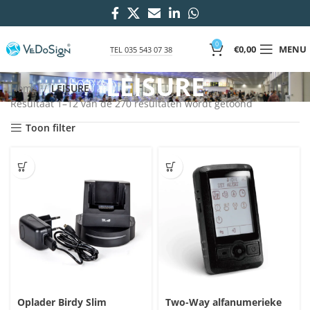
0
€
0,00
MENU
TEL 035 543 07 38
LEISURE
Home
LEISURE
Gesorteerd
Resultaat 1–12 van de 270 resultaten wordt getoond
op
Toon filter
nieuwste
Oplader Birdy Slim
Two-Way alfanumerieke