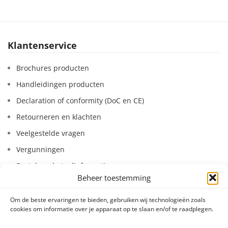
Klantenservice
Brochures producten
Handleidingen producten
Declaration of conformity (DoC en CE)
Retourneren en klachten
Veelgestelde vragen
Vergunningen
Bestel- en betaalinformatie
Beheer toestemming
Leasen van systemen
Huren van systemen
Om de beste ervaringen te bieden, gebruiken wij technologieën zoals
cookies om informatie over je apparaat op te slaan en/of te raadplegen.