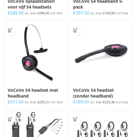
VoCoVo oplaadstation
VoCoVo S4 headband 5-
voor vijf S4 headsets
pack
€
245,00
€
107,50
ex. btw
€
296,45
incl btw
ex. btw
€
130,08
incl btw
VoCoVo S4 headset met
VoCoVo S4 headset
headband
(zonder headband)
€
211,00
€
189,50
ex. btw
€
255,31
incl btw
ex. btw
€
229,30
incl btw