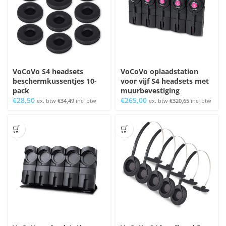
VoCoVo S4 headsets
VoCoVo oplaadstation
beschermkussentjes 10-
voor vijf S4 headsets met
pack
muurbevestiging
€
28,50
€
265,00
ex. btw
€
34,49
incl btw
ex. btw
€
320,65
incl btw