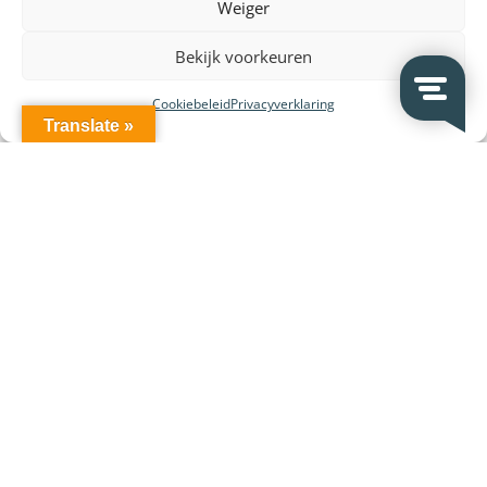
Weiger
Over VeDoSign
Vacatures – Werken bij VeDoSign
Bekijk voorkeuren
Privacy statement
Cookiebeleid
Privacyverklaring
Algemene voorwaarden
Translate »
Gebruiksvoorwaarden
Onze klanten
Partners en leveranciers
VeDoSign Deutschland
Wederverkoop
Contact
Contact