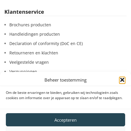
Klantenservice
Brochures producten
Handleidingen producten
Declaration of conformity (DoC en CE)
Retourneren en klachten
Veelgestelde vragen
Vergunningen
Beheer toestemming
Bestel- en betaalinformatie
Leasen van systemen
Om de beste ervaringen te bieden, gebruiken wij technologieën zoals
cookies om informatie over je apparaat op te slaan en/of te raadplegen.
Huren van systemen
Accepteren
VeDoSign