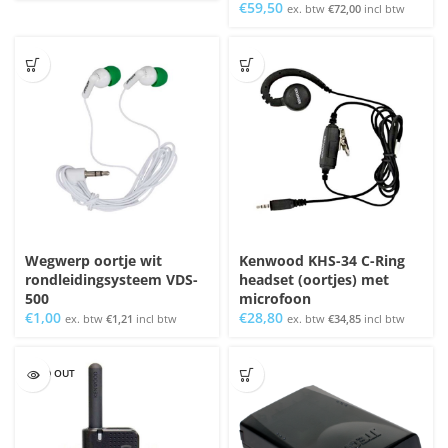
€
59,50
ex. btw
€
72,00
incl btw
Wegwerp oortje wit
Kenwood KHS-34 C-Ring
rondleidingsysteem VDS-
headset (oortjes) met
500
microfoon
€
1,00
€
28,80
ex. btw
€
1,21
incl btw
ex. btw
€
34,85
incl btw
SOLD OUT