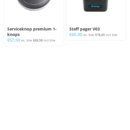
Serviceknop premium 1-
Staff pager V03
knops
€
65,00
ex. btw
€
78,65
incl btw
€
57,50
ex. btw
€
69,58
incl btw