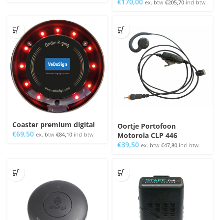
€
170,00
ex. btw
€
205,70
incl btw
Coaster premium digital
Oortje Portofoon
€
69,50
ex. btw
€
84,10
incl btw
Motorola CLP 446
€
39,50
ex. btw
€
47,80
incl btw