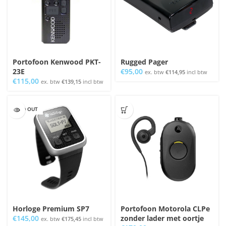
Portofoon Kenwood PKT-
Rugged Pager
23E
€
95,00
ex. btw
€
114,95
incl btw
€
115,00
ex. btw
€
139,15
incl btw
SOLD OUT
Horloge Premium SP7
Portofoon Motorola CLPe
€
145,00
zonder lader met oortje
ex. btw
€
175,45
incl btw