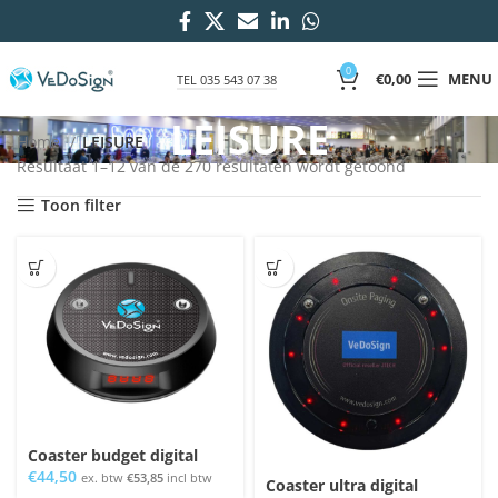
0
€
0,00
MENU
TEL 035 543 07 38
LEISURE
Home
LEISURE
Gesorteerd
Resultaat 1–12 van de 270 resultaten wordt getoond
op
Toon filter
populariteit
Coaster budget digital
€
44,50
ex. btw
€
53,85
incl btw
Coaster ultra digital