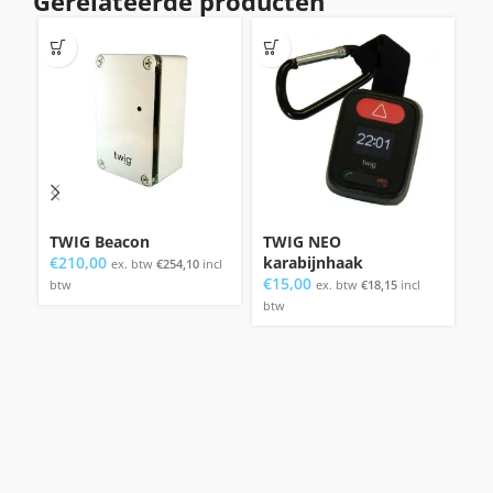
Gerelateerde producten
TWIG Beacon
TWIG NEO
S
€
210,00
karabijnhaak
p
ex. btw
€
254,10
incl
€
15,00
€
btw
ex. btw
€
18,15
incl
btw
bt