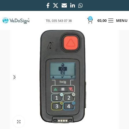
0
€
0,00
MENU
TEL 035 543 07 38
Click to enlarge