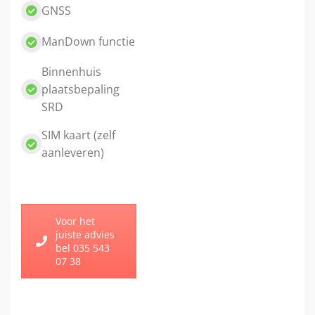
GNSS
ManDown functie
Binnenhuis
plaatsbepaling
SRD
SIM kaart (zelf
aanleveren)
Voor het
juiste advies
bel 035 543
07 38