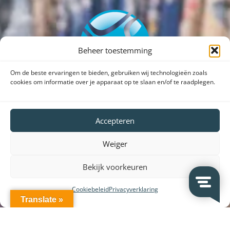
Beheer toestemming
Om de beste ervaringen te bieden, gebruiken wij technologieën zoals
cookies om informatie over je apparaat op te slaan en/of te raadplegen.
Accepteren
Weiger
Dank voor uw bezoek aan onze website.
Bekijk voorkeuren
SHARE VEDOSIGN WITH FRIENDS
Cookiebeleid
Privacyverklaring
Translate »