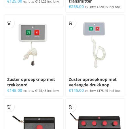
€
125,00
transmitter
ex. btw
€
151,25
incl btw
€
265,00
ex. btw
€
320,65
incl btw
Zuster oproepknop met
Zuster oproepknop met
trekkoord
verlengde drukknop
€
145,00
€
145,00
ex. btw
€
175,45
incl btw
ex. btw
€
175,45
incl btw