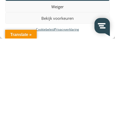
Over VeDoSign
Weiger
Vacatures – Werken bij VeDoSign
Bekijk voorkeuren
Privacy statement
Cookiebeleid
Privacyverklaring
Algemene voorwaarden
Translate »
Gebruiksvoorwaarden
Onze klanten
Partners en leveranciers
VeDoSign Deutschland
Wederverkoop
Contact
Contact