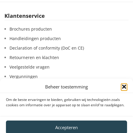
Klantenservice
Brochures producten
Handleidingen producten
Declaration of conformity (DoC en CE)
Retourneren en klachten
Veelgestelde vragen
Vergunningen
Bestel- en betaalinformatie
Beheer toestemming
Leasen van systemen
Om de beste ervaringen te bieden, gebruiken wij technologieën zoals
Huren van systemen
cookies om informatie over je apparaat op te slaan en/of te raadplegen.
VeDoSign
Accepteren