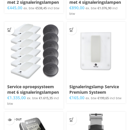
met 2 signaleringslampen
met 4 signaleringslampen
€
445,00
€
890,00
ex. btw
€
538,45
incl btw
ex. btw
€
1.076,90
incl
btw
Service oproepsysteem
Signaleringslamp Service
met 6 signaleringslampen
Premium Systeem
€
1.335,00
€
165,00
ex. btw
€
1.615,35
incl
ex. btw
€
199,65
incl btw
btw
SOLD OUT