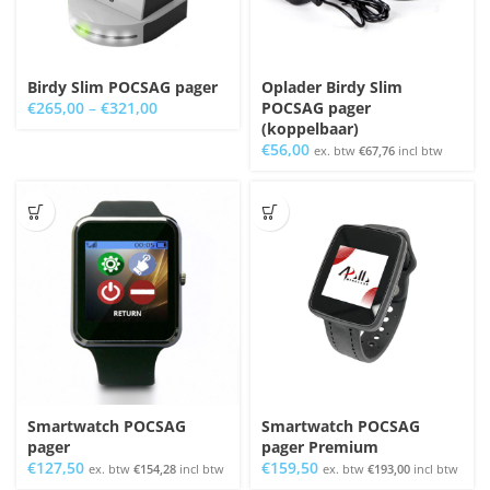
Birdy Slim POCSAG pager
Oplader Birdy Slim
€
265,00
–
€
321,00
POCSAG pager
(koppelbaar)
€
56,00
ex. btw
€
67,76
incl btw
Smartwatch POCSAG
Smartwatch POCSAG
pager
pager Premium
€
127,50
€
159,50
ex. btw
€
154,28
incl btw
ex. btw
€
193,00
incl btw