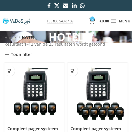
0
€
0,00
MENU
TEL 035 543 07 38
HOTEL
Home
HOTEL
Resultaat 1–12 van de 23 resultaten wordt getoond
Toon filter
Compleet pager systeem
Compleet pager systeem