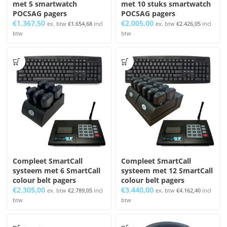
met 5 smartwatch
met 10 stuks smartwatch
POCSAG pagers
POCSAG pagers
€
1.367,50
€
2.005,00
ex. btw
€
1.654,68
incl
ex. btw
€
2.426,05
incl
btw
btw
Compleet SmartCall
Compleet SmartCall
systeem met 6 SmartCall
systeem met 12 SmartCall
colour belt pagers
colour belt pagers
€
2.305,00
€
3.440,00
ex. btw
€
2.789,05
incl
ex. btw
€
4.162,40
incl
btw
btw