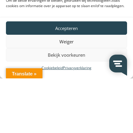
Om de beste ervaringen te bieden, gebruiken wij technologieën zoals
cookies om informatie over je apparaat op te slaan en/of te raadplegen.
VeDoSign
Accepteren
Over VeDoSign
Vacatures – Werken bij VeDoSign
Weiger
Privacy statement
Bekijk voorkeuren
Algemene voorwaarden
Gebruiksvoorwaarden
Cookiebeleid
Privacyverklaring
Translate »
Onze klanten
Partners en leveranciers
VeDoSign Deutschland
Wederverkoop
Contact