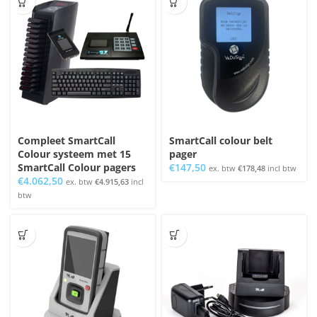
Compleet SmartCall
SmartCall colour belt
Colour systeem met 15
pager
SmartCall Colour pagers
€
147,50
ex. btw
€
178,48
incl btw
€
4.062,50
ex. btw
€
4.915,63
incl
btw