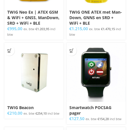
TWIG Neo Ex | ATEX GSM
TWIG ONE ATEX met Man-
& WiFi + GNSS, ManDown,
Down, GNNS en SRD +
SRD + WiFi + BLE
WiFi + BLE
€
995,00
€
1.215,00
ex. btw
€
1.203,95
incl
ex. btw
€
1.470,15
incl
btw
btw
TWIG Beacon
Smartwatch POCSAG
€
210,00
pager
ex. btw
€
254,10
incl btw
€
127,50
ex. btw
€
154,28
incl btw