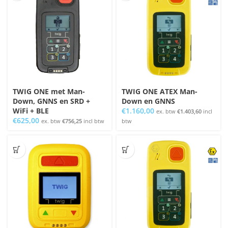
TWIG ONE met Man-
TWIG ONE ATEX Man-
Down, GNNS en SRD +
Down en GNNS
WiFi + BLE
€
1.160,00
ex. btw
€
1.403,60
incl
€
625,00
ex. btw
€
756,25
incl btw
btw