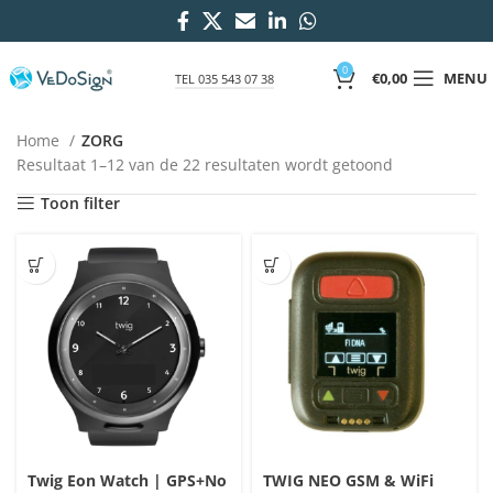
0
€
0,00
MENU
TEL 035 543 07 38
ZORG
Home
ZORG
Resultaat 1–12 van de 22 resultaten wordt getoond
Toon filter
Twig Eon Watch | GPS+No
TWIG NEO GSM & WiFi