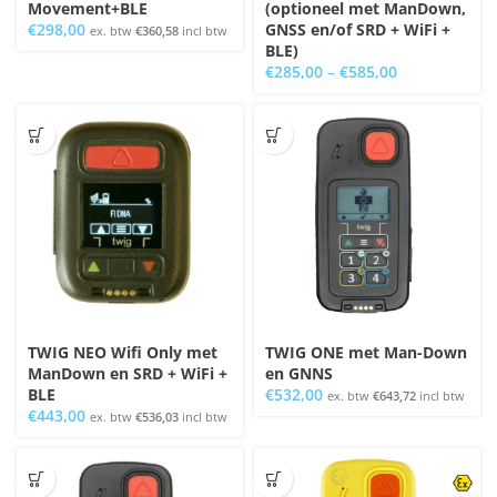
Movement+BLE
(optioneel met ManDown,
€
298,00
GNSS en/of SRD + WiFi +
ex. btw
€
360,58
incl btw
BLE)
€
285,00
–
€
585,00
TWIG NEO Wifi Only met
TWIG ONE met Man-Down
ManDown en SRD + WiFi +
en GNNS
BLE
€
532,00
ex. btw
€
643,72
incl btw
€
443,00
ex. btw
€
536,03
incl btw