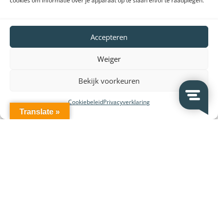
cookies om informatie over je apparaat op te slaan en/of te raadplegen.
VeDoSign
Accepteren
Over VeDoSign
Vacatures – Werken bij VeDoSign
Weiger
Privacy statement
Bekijk voorkeuren
Algemene voorwaarden
Cookiebeleid
Privacyverklaring
Gebruiksvoorwaarden
Translate »
Onze klanten
Partners en leveranciers
VeDoSign Deutschland
Wederverkoop
Contact
Contact